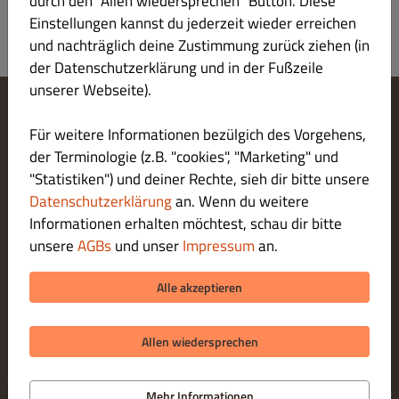
durch den "Allen wiedersprechen" Button. Diese
Einstellungen kannst du jederzeit wieder erreichen
und nachträglich deine Zustimmung zurück ziehen (in
der Datenschutzerklärung und in der Fußzeile
unserer Webseite).
Cookie-Einstellungen ändern
Für weitere Informationen bezülgich des Vorgehens,
Kontaktiere uns
der Terminologie (z.B. "cookies", "Marketing" und
Datenschutzerklärung
"Statistiken") und deiner Rechte, sieh dir bitte unsere
Allgemeine Geschäftsbedingungen
Datenschutzerklärung
an. Wenn du weitere
Impressum
Informationen erhalten möchtest, schau dir bitte
LIEFERUNG ZAHLUNGSARTEN
unsere
AGBs
und unser
Impressum
an.
ZAHLUNGSARTEN BEI ABHOLUNG
Alle akzeptieren
Allen wiedersprechen
© 2026 Crumbacher Döner & Pizzeria
Online Bestellsystem für Gastronomie bereitgestellt von
Mehr Informationen
DISH